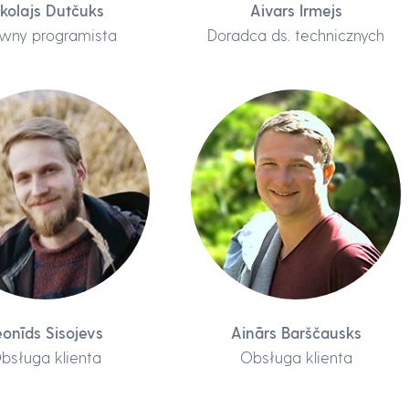
ikolajs Dutčuks
Aivars Irmejs
wny programista
Doradca ds. technicznych
eonīds Sisojevs
Ainārs Barščausks
bsługa klienta
Obsługa klienta