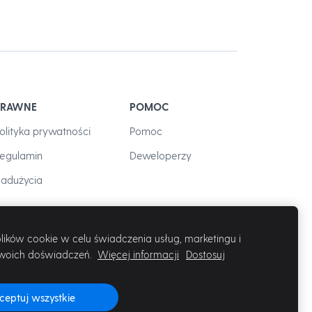
PRAWNE
POMOC
olityka prywatności
Pomoc
egulamin
Deweloperzy
adużycia
ików cookie w celu świadczenia usług, marketingu i
woich doświadczeń.
Więcej informacji
Dostosuj
ceptuj wszystkie