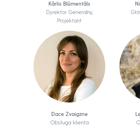
Kārlis Blūmentāls
N
Dyrektor Generalny,
Głó
Projektant
Dace Zvaigzne
L
Obsługa klienta
O