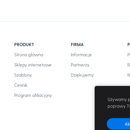
PRODUKT
FIRMA
Strona główna
Informacje
P
Sklepy internetowe
Partnerzy
R
Szablony
Dziękujemy
N
Cennik
Program afiliacyjny
Używamy pl
poprawy T
Ak