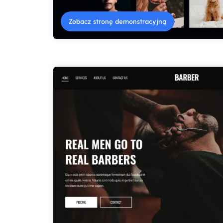
Zobacz stronę demonstracyjną