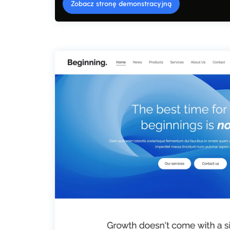
Zobacz stronę demonstracyjną