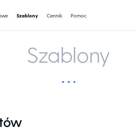
towe
Szablony
Cennik
Pomoc
Szablony
któw